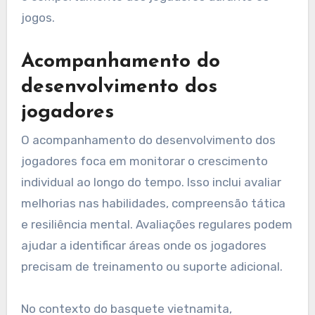
jogos.
Acompanhamento do
desenvolvimento dos
jogadores
O acompanhamento do desenvolvimento dos
jogadores foca em monitorar o crescimento
individual ao longo do tempo. Isso inclui avaliar
melhorias nas habilidades, compreensão tática
e resiliência mental. Avaliações regulares podem
ajudar a identificar áreas onde os jogadores
precisam de treinamento ou suporte adicional.
No contexto do basquete vietnamita,