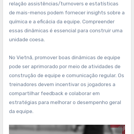
relação assistências/turnovers e estatísticas
de mais-menos podem fornecer insights sobre a
química e a eficácia da equipe. Compreender
essas dinâmicas é essencial para construir uma
unidade coesa.
No Vietnã, promover boas dinâmicas de equipe
pode ser aprimorado por meio de atividades de
construção de equipe e comunicação regular. Os
treinadores devem incentivar os jogadores a
compartilhar feedback e colaborar em
estratégias para melhorar o desempenho geral
da equipe.