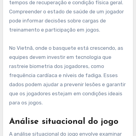
tempos de recuperação e condição física geral.
Compreender o estado de saúde de um jogador
pode informar decisões sobre cargas de
treinamento e participação em jogos.
No Vietnã, onde o basquete está crescendo, as
equipes devem investir em tecnologia que
rastreie biometria dos jogadores, como
frequência cardíaca e níveis de fadiga. Esses
dados podem ajudar a prevenir lesões e garantir
que os jogadores estejam em condições ideais
para os jogos.
Análise situacional do jogo
A análise situacional do jogo envolve examinar