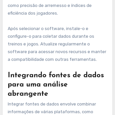
como precisão de arremesso e índices de
eficiência dos jogadores.
Após selecionar o software, instale-o e
configure-o para coletar dados durante os
treinos e jogos. Atualize regularmente o
software para acessar novos recursos e manter
a compatibilidade com outras ferramentas.
Integrando fontes de dados
para uma análise
abrangente
Integrar fontes de dados envolve combinar
informações de várias plataformas, como