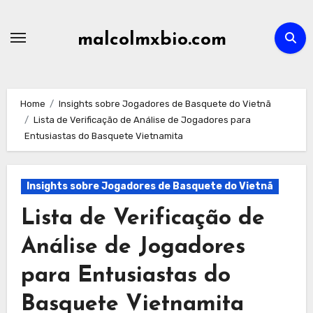
Skip
to
malcolmxbio.com
content
Home
Insights sobre Jogadores de Basquete do Vietnã
Lista de Verificação de Análise de Jogadores para
Entusiastas do Basquete Vietnamita
Insights sobre Jogadores de Basquete do Vietnã
Lista de Verificação de
Análise de Jogadores
para Entusiastas do
Basquete Vietnamita