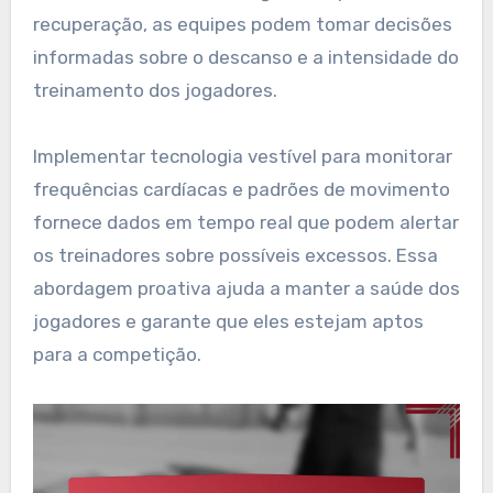
recuperação, as equipes podem tomar decisões
informadas sobre o descanso e a intensidade do
treinamento dos jogadores.
Implementar tecnologia vestível para monitorar
frequências cardíacas e padrões de movimento
fornece dados em tempo real que podem alertar
os treinadores sobre possíveis excessos. Essa
abordagem proativa ajuda a manter a saúde dos
jogadores e garante que eles estejam aptos
para a competição.