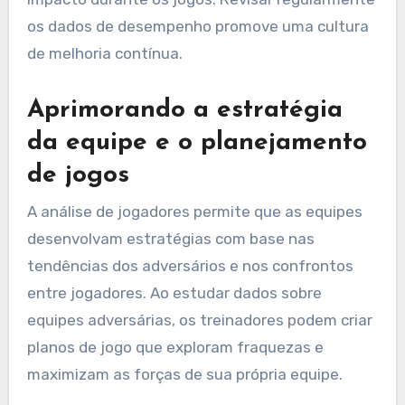
os dados de desempenho promove uma cultura
de melhoria contínua.
Aprimorando a estratégia
da equipe e o planejamento
de jogos
A análise de jogadores permite que as equipes
desenvolvam estratégias com base nas
tendências dos adversários e nos confrontos
entre jogadores. Ao estudar dados sobre
equipes adversárias, os treinadores podem criar
planos de jogo que exploram fraquezas e
maximizam as forças de sua própria equipe.