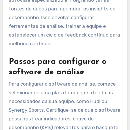
software especializado e integrando várias
fontes de dados para aprimorar os insights de
desempenho. Isso envolve configurar
ferramentas de análise, treinar a equipe e
estabelecer um ciclo de feedback contínuo para
melhoria contínua.
Passos para configurar o
software de análise
Para configurar o software de análise, comece
selecionando uma plataforma que atenda às
necessidades da sua equipe, como Hudl ou
Synergy Sports. Certifique-se de que o software
possa rastrear indicadores-chave de
desempenho (KPIs) relevantes para o basquete,