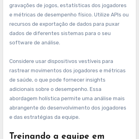
gravações de jogos, estatísticas dos jogadores
e métricas de desempenho físico. Utilize APIs ou
recursos de exportação de dados para puxar
dados de diferentes sistemas para o seu
software de análise.
Considere usar dispositivos vestíveis para
rastrear movimentos dos jogadores e métricas
de saúde, o que pode fornecer insights
adicionais sobre o desempenho. Essa
abordagem holística permite uma análise mais
abrangente do desenvolvimento dos jogadores
e das estratégias da equipe.
Treinando a equipe em