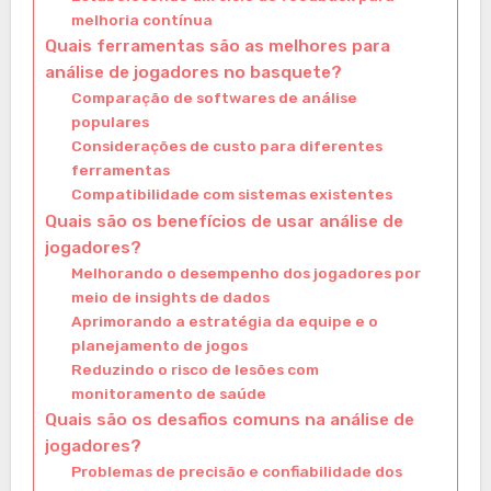
melhoria contínua
Quais ferramentas são as melhores para
análise de jogadores no basquete?
Comparação de softwares de análise
populares
Considerações de custo para diferentes
ferramentas
Compatibilidade com sistemas existentes
Quais são os benefícios de usar análise de
jogadores?
Melhorando o desempenho dos jogadores por
meio de insights de dados
Aprimorando a estratégia da equipe e o
planejamento de jogos
Reduzindo o risco de lesões com
monitoramento de saúde
Quais são os desafios comuns na análise de
jogadores?
Problemas de precisão e confiabilidade dos