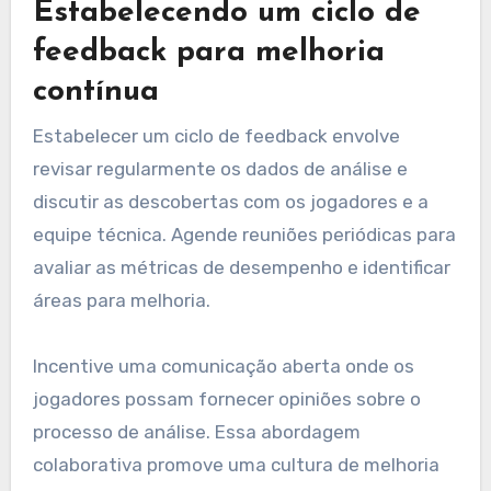
Estabelecendo um ciclo de
feedback para melhoria
contínua
Estabelecer um ciclo de feedback envolve
revisar regularmente os dados de análise e
discutir as descobertas com os jogadores e a
equipe técnica. Agende reuniões periódicas para
avaliar as métricas de desempenho e identificar
áreas para melhoria.
Incentive uma comunicação aberta onde os
jogadores possam fornecer opiniões sobre o
processo de análise. Essa abordagem
colaborativa promove uma cultura de melhoria