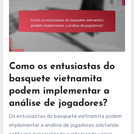
Como os entusiastas do
basquete vietnamita
podem implementar a
análise de jogadores?
Os entusiastas do basquete vietnamita podem
implementar a análise de jogadores adotando