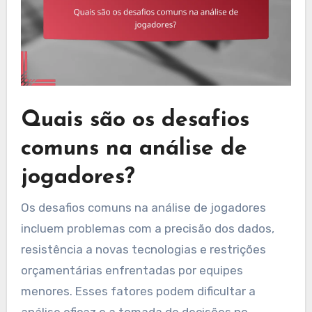
Quais são os desafios
comuns na análise de
jogadores?
Os desafios comuns na análise de jogadores
incluem problemas com a precisão dos dados,
resistência a novas tecnologias e restrições
orçamentárias enfrentadas por equipes
menores. Esses fatores podem dificultar a
análise eficaz e a tomada de decisões no