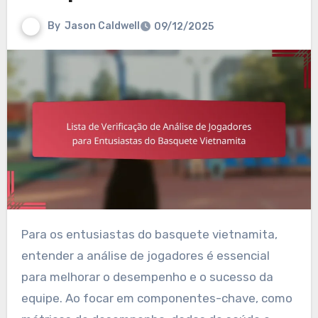
By
Jason Caldwell
09/12/2025
Para os entusiastas do basquete vietnamita,
entender a análise de jogadores é essencial
para melhorar o desempenho e o sucesso da
equipe. Ao focar em componentes-chave, como