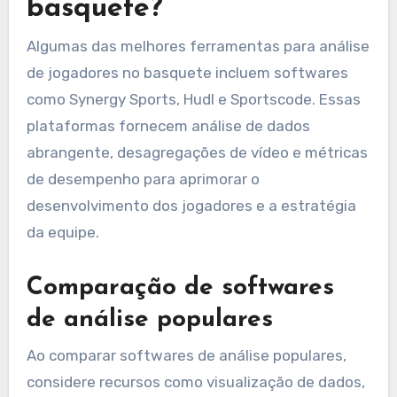
basquete?
Algumas das melhores ferramentas para análise
de jogadores no basquete incluem softwares
como Synergy Sports, Hudl e Sportscode. Essas
plataformas fornecem análise de dados
abrangente, desagregações de vídeo e métricas
de desempenho para aprimorar o
desenvolvimento dos jogadores e a estratégia
da equipe.
Comparação de softwares
de análise populares
Ao comparar softwares de análise populares,
considere recursos como visualização de dados,