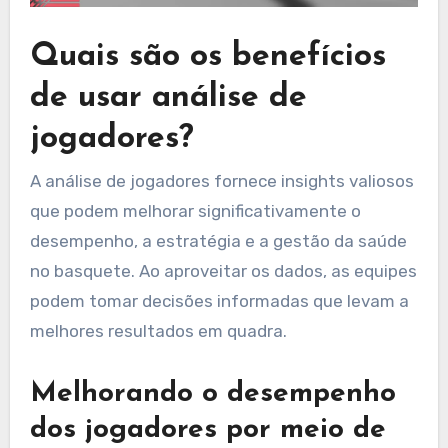
Quais são os benefícios
de usar análise de
jogadores?
A análise de jogadores fornece insights valiosos
que podem melhorar significativamente o
desempenho, a estratégia e a gestão da saúde
no basquete. Ao aproveitar os dados, as equipes
podem tomar decisões informadas que levam a
melhores resultados em quadra.
Melhorando o desempenho
dos jogadores por meio de