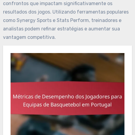
confrontos que impactam significativamente os
resultados dos jogos. Utilizando ferramentas populares
como Synergy Sports e Stats Perform, treinadores e
analistas podem refinar estratégias e aumentar sua
vantagem competitiva.