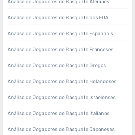
Análise de Jogadores de Basquete Alemães
Análise de Jogadores de Basquete dos EUA
Análise de Jogadores de Basquete Espanhóis
Análise de Jogadores de Basquete Franceses
Análise de Jogadores de Basquete Gregos
Análise de Jogadores de Basquete Holandeses
Análise de Jogadores de Basquete Israelenses
Análise de Jogadores de Basquete Italianos
Análise de Jogadores de Basquete Japoneses