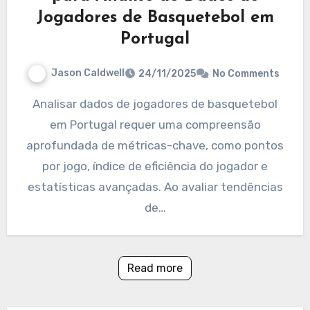
Jogadores de Basquetebol em
Portugal
Jason Caldwell
24/11/2025
No Comments
Analisar dados de jogadores de basquetebol
em Portugal requer uma compreensão
aprofundada de métricas-chave, como pontos
por jogo, índice de eficiência do jogador e
estatísticas avançadas. Ao avaliar tendências
de…
Read more