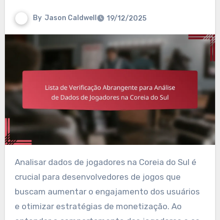
By
Jason Caldwell
19/12/2025
Analisar dados de jogadores na Coreia do Sul é
crucial para desenvolvedores de jogos que
buscam aumentar o engajamento dos usuários
e otimizar estratégias de monetização. Ao