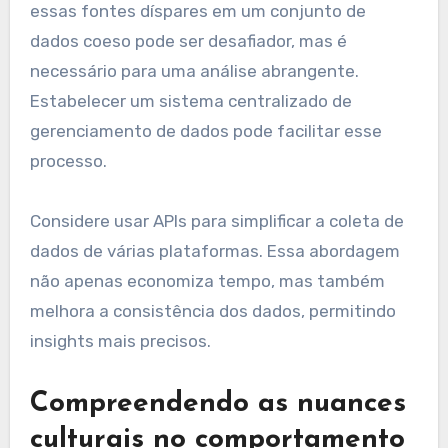
essas fontes díspares em um conjunto de
dados coeso pode ser desafiador, mas é
necessário para uma análise abrangente.
Estabelecer um sistema centralizado de
gerenciamento de dados pode facilitar esse
processo.
Considere usar APIs para simplificar a coleta de
dados de várias plataformas. Essa abordagem
não apenas economiza tempo, mas também
melhora a consistência dos dados, permitindo
insights mais precisos.
Compreendendo as nuances
culturais no comportamento