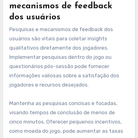
mecanismos de feedback
dos usuários
Pesquisas e mecanismos de feedback dos
usuários são vitais para coletar insights
qualitativos diretamente dos jogadores.
Implementar pesquisas dentro do jogo ou
questionários pós-sessão pode fornecer
informações valiosas sobre a satisfação dos
jogadores e recursos desejados.
Mantenha as pesquisas concisas e focadas,
visando tempos de conclusão de menos de
cinco minutos. Oferecer pequenos incentivos,
como moeda do jogo, pode aumentar as taxas