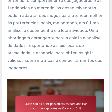
entender o comportamento dos jogadores e as
tendências do mercado, os desenvolvedores
podem adaptar seus jogos para atender melhor
às preferências locais, melhorando, em última
análise, o desempenho e a lucratividade. Uma
abordagem abrangente para a coleta e análise
de dados, respeitando as leis locais de
privacidade, é essencial para obter insights
valiosos sobre métricas e comportamentos dos
jogadores.