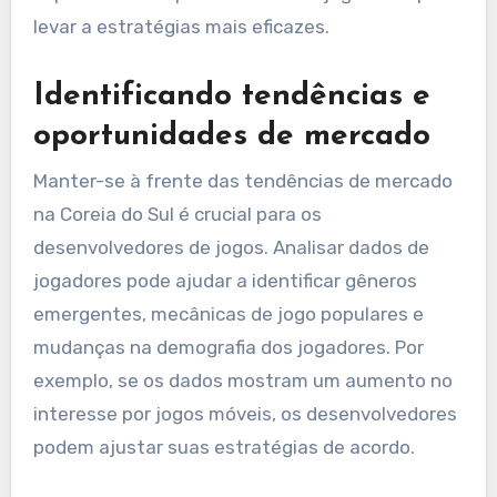
levar a estratégias mais eficazes.
Identificando tendências e
oportunidades de mercado
Manter-se à frente das tendências de mercado
na Coreia do Sul é crucial para os
desenvolvedores de jogos. Analisar dados de
jogadores pode ajudar a identificar gêneros
emergentes, mecânicas de jogo populares e
mudanças na demografia dos jogadores. Por
exemplo, se os dados mostram um aumento no
interesse por jogos móveis, os desenvolvedores
podem ajustar suas estratégias de acordo.