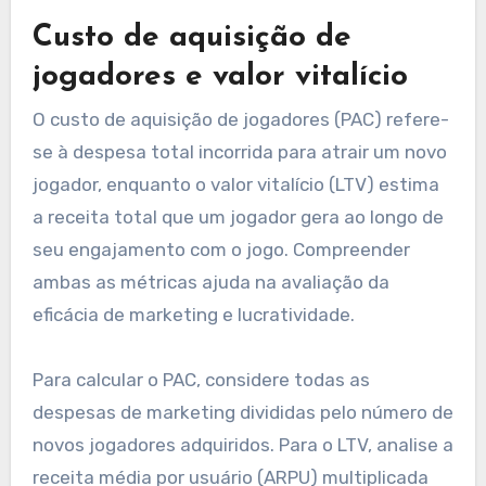
Custo de aquisição de
jogadores e valor vitalício
O custo de aquisição de jogadores (PAC) refere-
se à despesa total incorrida para atrair um novo
jogador, enquanto o valor vitalício (LTV) estima
a receita total que um jogador gera ao longo de
seu engajamento com o jogo. Compreender
ambas as métricas ajuda na avaliação da
eficácia de marketing e lucratividade.
Para calcular o PAC, considere todas as
despesas de marketing divididas pelo número de
novos jogadores adquiridos. Para o LTV, analise a
receita média por usuário (ARPU) multiplicada