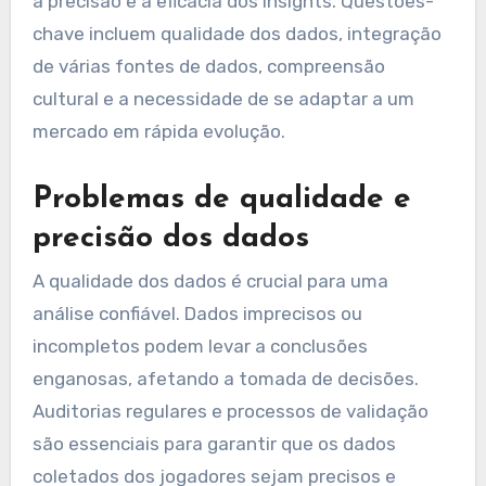
a precisão e a eficácia dos insights. Questões-
chave incluem qualidade dos dados, integração
de várias fontes de dados, compreensão
cultural e a necessidade de se adaptar a um
mercado em rápida evolução.
Problemas de qualidade e
precisão dos dados
A qualidade dos dados é crucial para uma
análise confiável. Dados imprecisos ou
incompletos podem levar a conclusões
enganosas, afetando a tomada de decisões.
Auditorias regulares e processos de validação
são essenciais para garantir que os dados
coletados dos jogadores sejam precisos e