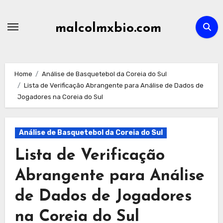
Skip
to
malcolmxbio.com
content
Home
Análise de Basquetebol da Coreia do Sul
Lista de Verificação Abrangente para Análise de Dados de
Jogadores na Coreia do Sul
Análise de Basquetebol da Coreia do Sul
Lista de Verificação
Abrangente para Análise
de Dados de Jogadores
na Coreia do Sul