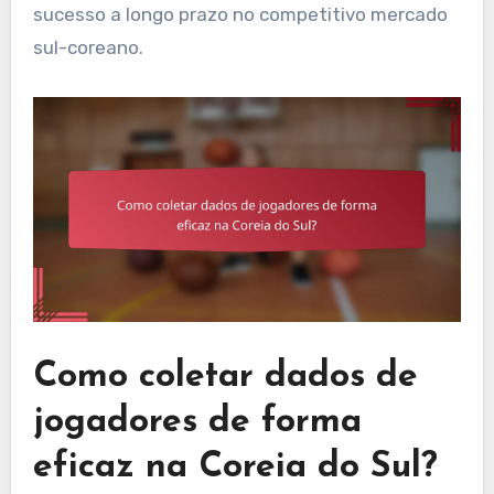
sucesso a longo prazo no competitivo mercado
sul-coreano.
Como coletar dados de
jogadores de forma
eficaz na Coreia do Sul?