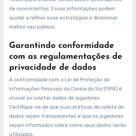
de concorrentes. Essas informações podem
ajudar a refinar suas estratégias e direcionar
melhor seu público.
Garantindo conformidade
com as regulamentações de
privacidade de dados
A conformidade com a Lei de Proteção de
Informações Pessoais da Coreia do Sul (PIPA) é
crucial ao coletar dados de jogadores.
Certifique-se de que suas práticas de coleta de
dados sejam transparentes e que os jogadores
sejam informados sobre como seus dados serão
utilizados.