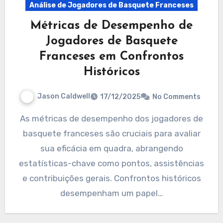
Análise de Jogadores de Basquete Franceses
Métricas de Desempenho de
Jogadores de Basquete
Franceses em Confrontos
Históricos
Jason Caldwell
17/12/2025
No Comments
As métricas de desempenho dos jogadores de
basquete franceses são cruciais para avaliar
sua eficácia em quadra, abrangendo
estatísticas-chave como pontos, assistências
e contribuições gerais. Confrontos históricos
desempenham um papel…