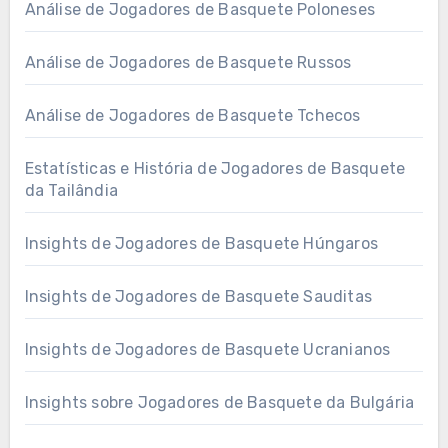
Análise de Jogadores de Basquete Poloneses
Análise de Jogadores de Basquete Russos
Análise de Jogadores de Basquete Tchecos
Estatísticas e História de Jogadores de Basquete
da Tailândia
Insights de Jogadores de Basquete Húngaros
Insights de Jogadores de Basquete Sauditas
Insights de Jogadores de Basquete Ucranianos
Insights sobre Jogadores de Basquete da Bulgária