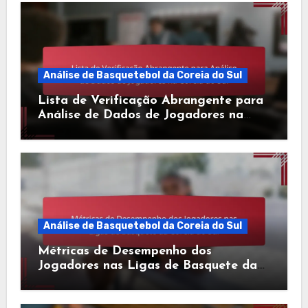
Análise de Basquetebol da Coreia do Sul
Lista de Verificação Abrangente para
Análise de Dados de Jogadores na
Coreia do Sul
Análise de Basquetebol da Coreia do Sul
Métricas de Desempenho dos
Jogadores nas Ligas de Basquete da
Coreia do Sul