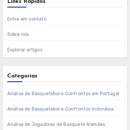
Links Rápidos
Entre em contato
Sobre nós
Explorar artigos
Categorias
Análise de Basquetebol e Confrontos em Portugal
Análise de Basquetebol e Confrontos Indonésia
Análise de Jogadores de Basquete Alemães