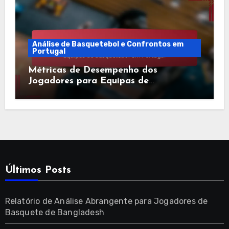
Análise de Basquetebol e Confrontos em
Portugal
Métricas de Desempenho dos
Jogadores para Equipas de
Basquetebol em Portugal
Últimos Posts
Relatório de Análise Abrangente para Jogadores de
Basquete de Bangladesh