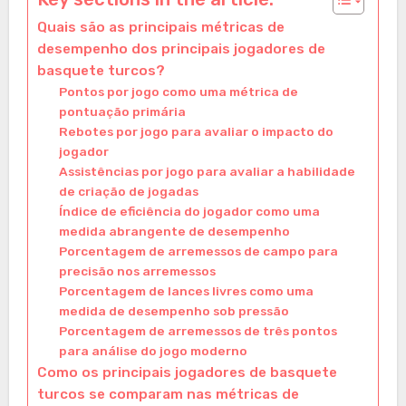
Quais são as principais métricas de
desempenho dos principais jogadores de
basquete turcos?
Pontos por jogo como uma métrica de
pontuação primária
Rebotes por jogo para avaliar o impacto do
jogador
Assistências por jogo para avaliar a habilidade
de criação de jogadas
Índice de eficiência do jogador como uma
medida abrangente de desempenho
Porcentagem de arremessos de campo para
precisão nos arremessos
Porcentagem de lances livres como uma
medida de desempenho sob pressão
Porcentagem de arremessos de três pontos
para análise do jogo moderno
Como os principais jogadores de basquete
turcos se comparam nas métricas de