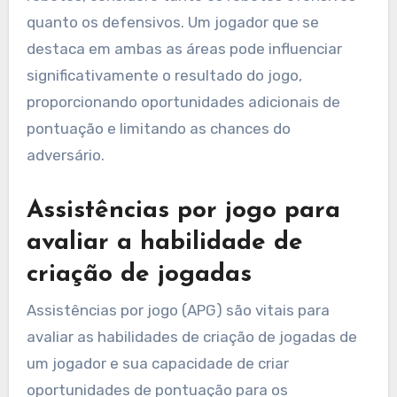
quanto os defensivos. Um jogador que se
destaca em ambas as áreas pode influenciar
significativamente o resultado do jogo,
proporcionando oportunidades adicionais de
pontuação e limitando as chances do
adversário.
Assistências por jogo para
avaliar a habilidade de
criação de jogadas
Assistências por jogo (APG) são vitais para
avaliar as habilidades de criação de jogadas de
um jogador e sua capacidade de criar
oportunidades de pontuação para os