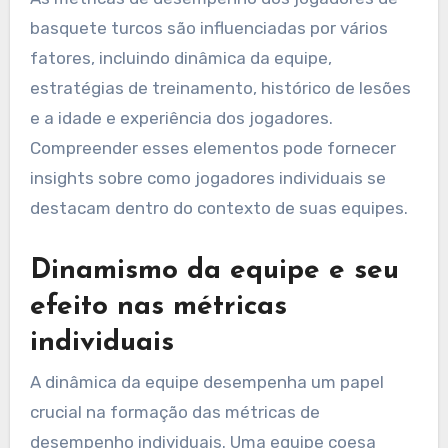
basquete turcos são influenciadas por vários
fatores, incluindo dinâmica da equipe,
estratégias de treinamento, histórico de lesões
e a idade e experiência dos jogadores.
Compreender esses elementos pode fornecer
insights sobre como jogadores individuais se
destacam dentro do contexto de suas equipes.
Dinamismo da equipe e seu
efeito nas métricas
individuais
A dinâmica da equipe desempenha um papel
crucial na formação das métricas de
desempenho individuais. Uma equipe coesa