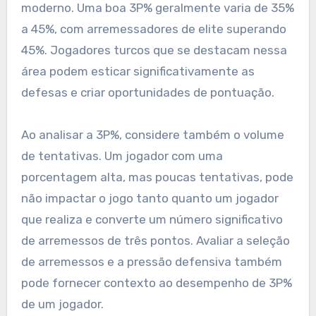
moderno. Uma boa 3P% geralmente varia de 35%
a 45%, com arremessadores de elite superando
45%. Jogadores turcos que se destacam nessa
área podem esticar significativamente as
defesas e criar oportunidades de pontuação.
Ao analisar a 3P%, considere também o volume
de tentativas. Um jogador com uma
porcentagem alta, mas poucas tentativas, pode
não impactar o jogo tanto quanto um jogador
que realiza e converte um número significativo
de arremessos de três pontos. Avaliar a seleção
de arremessos e a pressão defensiva também
pode fornecer contexto ao desempenho de 3P%
de um jogador.