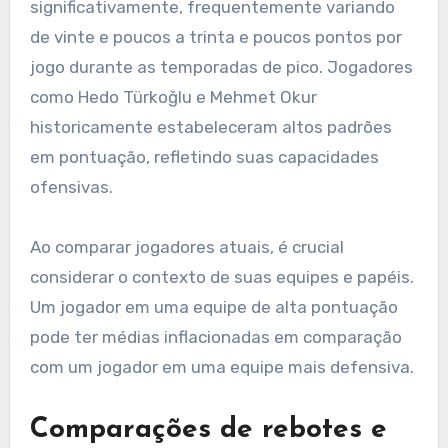
significativamente, frequentemente variando
de vinte e poucos a trinta e poucos pontos por
jogo durante as temporadas de pico. Jogadores
como Hedo Türkoğlu e Mehmet Okur
historicamente estabeleceram altos padrões
em pontuação, refletindo suas capacidades
ofensivas.
Ao comparar jogadores atuais, é crucial
considerar o contexto de suas equipes e papéis.
Um jogador em uma equipe de alta pontuação
pode ter médias inflacionadas em comparação
com um jogador em uma equipe mais defensiva.
Comparações de rebotes e