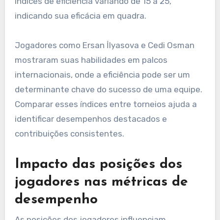
índices de eficiência variando de 15 a 25,
indicando sua eficácia em quadra.
Jogadores como Ersan İlyasova e Cedi Osman
mostraram suas habilidades em palcos
internacionais, onde a eficiência pode ser um
determinante chave do sucesso de uma equipe.
Comparar esses índices entre torneios ajuda a
identificar desempenhos destacados e
contribuições consistentes.
Impacto das posições dos
jogadores nas métricas de
desempenho
As posições dos jogadores influenciam