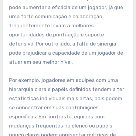
pode aumentar a eficácia de um jogador, já que
uma forte comunicação e colaboração
frequentemente levam a melhores
oportunidades de pontuação e suporte
defensivo. Por outro lado, a falta de sinergia
pode prejudicar a capacidade de um jogador de
atuar em seu melhor nível.
Por exemplo, jogadores em equipes com uma
hierarquia clara e papéis definidos tendem a ter
estatísticas individuais mais altas, pois podem
se concentrar em suas contribuições
específicas. Em contraste, equipes com
mudanças frequentes no elenco ou papéis
pouco claros podem apresentar métricas de