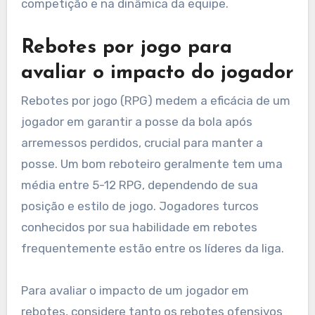
competição e na dinâmica da equipe.
Rebotes por jogo para
avaliar o impacto do jogador
Rebotes por jogo (RPG) medem a eficácia de um
jogador em garantir a posse da bola após
arremessos perdidos, crucial para manter a
posse. Um bom reboteiro geralmente tem uma
média entre 5-12 RPG, dependendo de sua
posição e estilo de jogo. Jogadores turcos
conhecidos por sua habilidade em rebotes
frequentemente estão entre os líderes da liga.
Para avaliar o impacto de um jogador em
rebotes, considere tanto os rebotes ofensivos