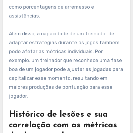
como porcentagens de arremesso e
assistências.
Além disso, a capacidade de um treinador de
adaptar estratégias durante os jogos também
pode afetar as métricas individuais. Por
exemplo, um treinador que reconhece uma fase
boa de um jogador pode ajustar as jogadas para
capitalizar esse momento, resultando em
maiores produções de pontuação para esse
jogador.
Histórico de lesões e sua
correlação com as métricas