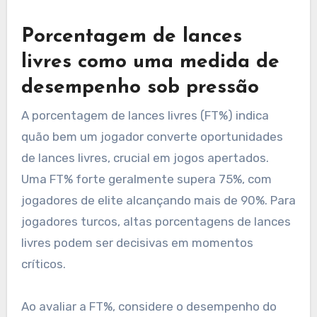
Porcentagem de lances
livres como uma medida de
desempenho sob pressão
A porcentagem de lances livres (FT%) indica
quão bem um jogador converte oportunidades
de lances livres, crucial em jogos apertados.
Uma FT% forte geralmente supera 75%, com
jogadores de elite alcançando mais de 90%. Para
jogadores turcos, altas porcentagens de lances
livres podem ser decisivas em momentos
críticos.
Ao avaliar a FT%, considere o desempenho do