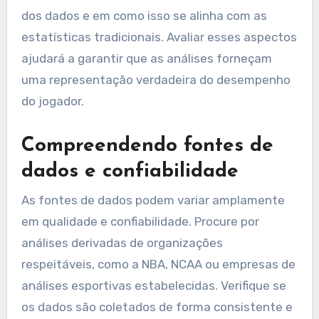
dos dados e em como isso se alinha com as
estatísticas tradicionais. Avaliar esses aspectos
ajudará a garantir que as análises forneçam
uma representação verdadeira do desempenho
do jogador.
Compreendendo fontes de
dados e confiabilidade
As fontes de dados podem variar amplamente
em qualidade e confiabilidade. Procure por
análises derivadas de organizações
respeitáveis, como a NBA, NCAA ou empresas de
análises esportivas estabelecidas. Verifique se
os dados são coletados de forma consistente e