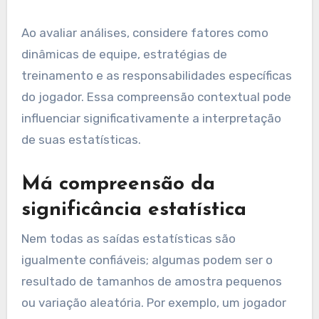
Ao avaliar análises, considere fatores como
dinâmicas de equipe, estratégias de
treinamento e as responsabilidades específicas
do jogador. Essa compreensão contextual pode
influenciar significativamente a interpretação
de suas estatísticas.
Má compreensão da
significância estatística
Nem todas as saídas estatísticas são
igualmente confiáveis; algumas podem ser o
resultado de tamanhos de amostra pequenos
ou variação aleatória. Por exemplo, um jogador