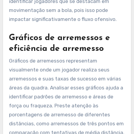
identificar jogadores que se destacam em
movimentação sem a bola, pois isso pode
impactar significativamente o fluxo ofensivo.
Gráficos de arremessos e
eficiência de arremesso
Gráficos de arremessos representam
visualmente onde um jogador realiza seus
arremessos e suas taxas de sucesso em várias
áreas da quadra. Analisar esses gráficos ajuda a
identificar padrões de arremesso e áreas de
força ou fraqueza. Preste atenção às
porcentagens de arremesso de diferentes
distâncias, como arremessos de três pontos em
comparação com tentativas de média distância.