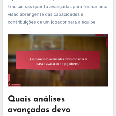
tradicionais quanto avançadas para formar uma
visão abrangente das capacidades e
contribuições de um jogador para a equipe.
Quais análises
avançadas devo