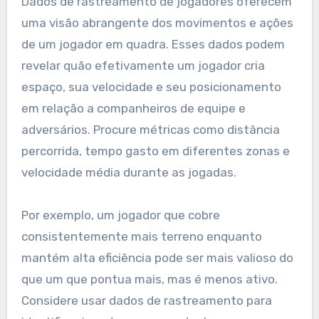
Dados de rastreamento de jogadores oferecem
uma visão abrangente dos movimentos e ações
de um jogador em quadra. Esses dados podem
revelar quão efetivamente um jogador cria
espaço, sua velocidade e seu posicionamento
em relação a companheiros de equipe e
adversários. Procure métricas como distância
percorrida, tempo gasto em diferentes zonas e
velocidade média durante as jogadas.
Por exemplo, um jogador que cobre
consistentemente mais terreno enquanto
mantém alta eficiência pode ser mais valioso do
que um que pontua mais, mas é menos ativo.
Considere usar dados de rastreamento para