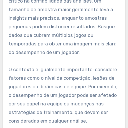
crítico na confiabilidade das análises. Um
tamanho de amostra maior geralmente leva a
insights mais precisos, enquanto amostras
pequenas podem distorcer resultados. Busque
dados que cubram múltiplos jogos ou
temporadas para obter uma imagem mais clara
do desempenho de um jogador.
O contexto é igualmente importante; considere
fatores como o nível de competição, lesões de
jogadores ou dinâmicas de equipe. Por exemplo,
o desempenho de um jogador pode ser afetado
por seu papel na equipe ou mudanças nas
estratégias de treinamento, que devem ser
consideradas em qualquer análise.