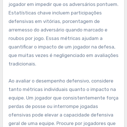
jogador em impedir que os adversários pontuem.
Estatísticas chave incluem participações
defensivas em vitórias, porcentagem de
arremesso do adversário quando marcado e
roubos por jogo. Essas métricas ajudam a
quantificar o impacto de um jogador na defesa,
que muitas vezes é negligenciado em avaliações
tradicionais.
Ao avaliar o desempenho defensivo, considere
tanto métricas individuais quanto o impacto na
equipe. Um jogador que consistentemente força
perdas de posse ou interrompe jogadas
ofensivas pode elevar a capacidade defensiva
geral de uma equipe. Procure por jogadores que