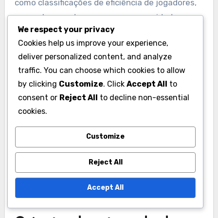
como classificações de eficiência de jogadores,
porcentagens de arremesso e capacidades
We respect your privacy
defensivas, as equipes podem tomar decisões
Cookies help us improve your experience,
informadas sobre trocas, draft e contratações
deliver personalized content, and analyze
de agentes livres.
traffic. You can choose which cookies to allow
by clicking
Customize
. Click
Accept All
to
Por exemplo, uma equipe que busca melhorar
consent or
Reject All
to decline non-essential
seu arremesso de três pontos pode priorizar
cookies.
jogadores com altas porcentagens de
arremesso de longa distância. Essa abordagem
Customize
orientada por dados garante que as decisões
sobre o elenco estejam alinhadas com os
Reject All
objetivos táticos e as restrições orçamentárias
Accept All
da equipe.