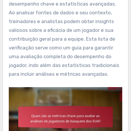
desempenho chave e estatísticas avançadas.
Ao analisar fontes de dados e seu contexto,
treinadores e analistas podem obter insights
valiosos sobre a eficácia de um jogador e sua
contribuição geral para a equipe. Esta lista de
verificação serve como um guia para garantir
uma avaliação completa do desempenho do
jogador, indo além das estatísticas tradicionais
para incluir análises e métricas avançadas.