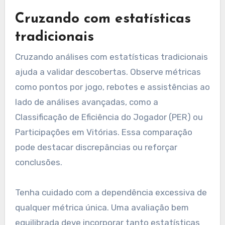
Cruzando com estatísticas
tradicionais
Cruzando análises com estatísticas tradicionais
ajuda a validar descobertas. Observe métricas
como pontos por jogo, rebotes e assistências ao
lado de análises avançadas, como a
Classificação de Eficiência do Jogador (PER) ou
Participações em Vitórias. Essa comparação
pode destacar discrepâncias ou reforçar
conclusões.
Tenha cuidado com a dependência excessiva de
qualquer métrica única. Uma avaliação bem
equilibrada deve incorporar tanto estatísticas