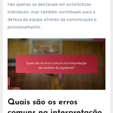
não apenas se destacam em estatísticas
individuais, mas também contribuem para a
defesa da equipe através da comunicação e
posicionamento.
Quais são os erros
comuns na interpretação