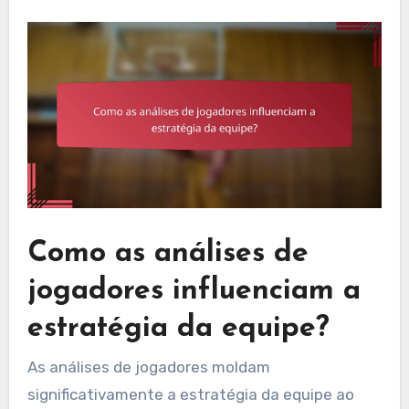
Como as análises de
jogadores influenciam a
estratégia da equipe?
As análises de jogadores moldam
significativamente a estratégia da equipe ao