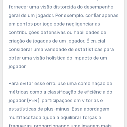
fornecer uma visão distorcida do desempenho
geral de um jogador. Por exemplo, confiar apenas
em pontos por jogo pode negligenciar as
contribuições defensivas ou habilidades de
criação de jogadas de um jogador. É crucial
considerar uma variedade de estatísticas para
obter uma visão holística do impacto de um
jogador.
Para evitar esse erro, use uma combinação de
métricas como a classificação de eficiência do
jogador (PER), participações em vitórias e
estatísticas de plus-minus. Essa abordagem
multifacetada ajuda a equilibrar forças e
fraquezas, proporcionando uma imagem mais