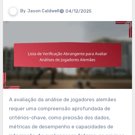
By
Jason Caldwell
04/12/2025
A avaliação da análise de jogadores alemães
requer uma compreensão aprofundada de
critérios-chave, como precisão dos dados,
métricas de desempenho e capacidades de