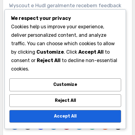
Wyscout e Hudl geralmente recebem feedback
positivo por seus recursos abrangentes e
We respect your privacy
suporte ao cliente, tornando-as escolhas
Cookies help us improve your experience,
confiáveis para as equipes.
deliver personalized content, and analyze
traffic. You can choose which cookies to allow
Verifique fóruns online e sites de avaliação para
by clicking
Customize
. Click
Accept All
to
obter insights de outros usuários no mercado
consent or
Reject All
to decline non-essential
alemão. Isso pode fornecer informações
cookies.
valiosas sobre a eficácia e usabilidade das
Customize
ferramentas, ajudando as equipes a tomar
decisões informadas.
Reject All
Accept All