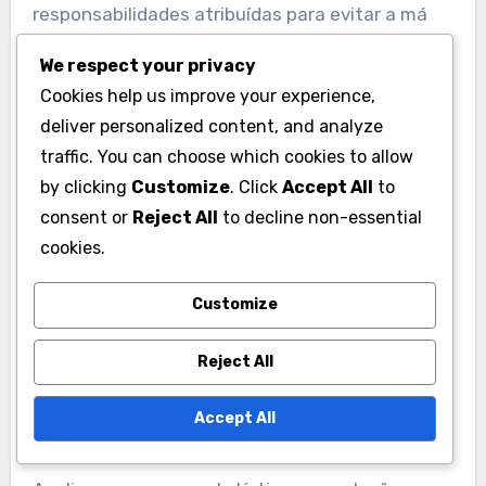
responsabilidades atribuídas para evitar a má
interpretação de suas contribuições para a
We respect your privacy
equipe.
Cookies help us improve your experience,
deliver personalized content, and analyze
Interpretar estatísticas sem
traffic. You can choose which cookies to allow
contexto
by clicking
Customize
. Click
Accept All
to
consent or
Reject All
to decline non-essential
Estatísticas isoladas não contam toda a
cookies.
história; o contexto é vital para uma análise
precisa. Por exemplo, um jogador pode ter uma
Customize
alta porcentagem de arremessos, mas se ele só
realiza arremessos de baixa pressão, isso pode
Reject All
não refletir seu desempenho em situações
Accept All
críticas de jogo.