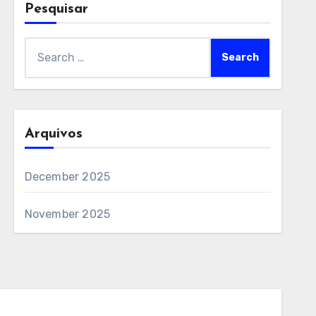
Pesquisar
Search
for:
Arquivos
December 2025
November 2025