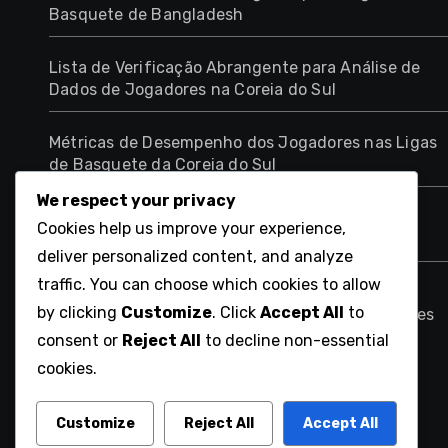
Basquete de Bangladesh
Lista de Verificação Abrangente para Análise de
Dados de Jogadores na Coreia do Sul
Métricas de Desempenho dos Jogadores nas Ligas
de Basquete da Coreia do Sul
We respect your privacy
Métricas de Desempenho dos Jogadores para
Cookies help us improve your experience,
Equipas de Basquetebol em Portugal
deliver personalized content, and analyze
traffic. You can choose which cookies to allow
Lista de Verificação Abrangente para Avaliar
by clicking
Customize
. Click
Accept All
to
Estatísticas de Jogadores de Basquete Poloneses
consent or
Reject All
to decline non-essential
cookies.
malcolmxbio.com
Customize
Reject All
Accept All