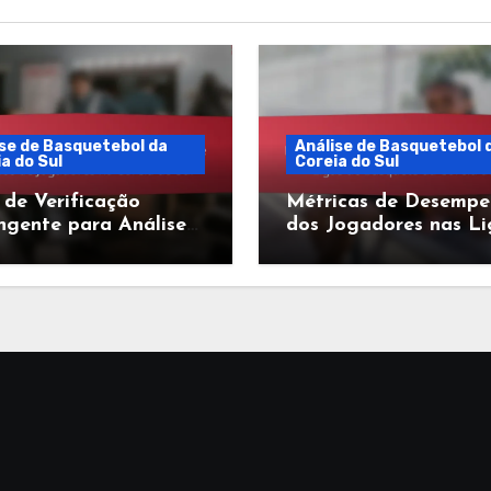
se de Basquetebol da
Análise de Basquetebol 
a do Sul
Coreia do Sul
 de Verificação
Métricas de Desemp
ngente para Análise
dos Jogadores nas Li
ados de Jogadores na
de Basquete da Core
a do Sul
Sul